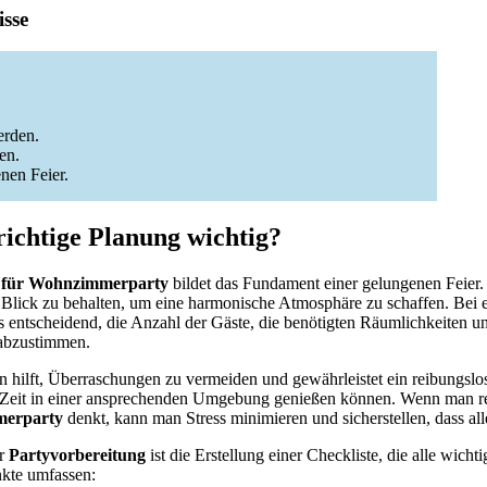
sse
erden.
en.
nen Feier.
richtige Planung wichtig?
 für Wohnzimmerparty
bildet das Fundament einer gelungenen Feier. S
 Blick zu behalten, um eine harmonische Atmosphäre zu schaffen. Bei 
es entscheidend, die Anzahl der Gäste, die benötigten Räumlichkeiten un
 abzustimmen.
n hilft, Überraschungen zu vermeiden und gewährleistet ein reibungslos
 Zeit in einer ansprechenden Umgebung genießen können. Wenn man rec
merparty
denkt, kann man Stress minimieren und sicherstellen, dass al
ur
Partyvorbereitung
ist die Erstellung einer Checkliste, die alle wich
kte umfassen: