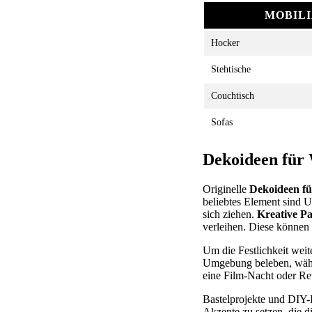
MOBIL
Hocker
Stehtische
Couchtisch
Sofas
Dekoideen für
Originelle
Dekoideen f
beliebtes Element sind U
sich ziehen.
Kreative P
verleihen. Diese können
Um die Festlichkeit weit
Umgebung beleben, währ
eine Film-Nacht oder Ret
Bastelprojekte und DIY-I
Akzente zu setzen, die di