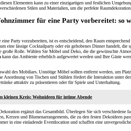
 diesen Elementen kann zu einer einzigartigen und festlichen Umgebun
verschiedenen Stilen und Materialien, um die perfekte Raumdekoration f
hnzimmer für eine Party vorbereitet: so 
ine Party vorzubereiten, ist es entscheidend, den Raum entsprechend 
 um eine lässige Cocktailparty oder ein gehobenes Dinner handelt, die 
ine große Rolle. Wählen Sie Möbel und Deko, die die gewünschte Atmo
n
kann das Ambiente erheblich aufgewertet werden und Ihre Gäste werd
swahl des Mobiliars. Unnötige Möbel sollten entfernt werden, um Pla
che Anordnung von Tischen und Stühlen fördert die Interaktion unter d
ränke attraktiv zu präsentieren oder für Spiele und Unterhaltung.
im kleinen Kreis: Wohnideen für intime Abende
ekoration ergänzt das Gesamtbild. Überlegen Sie sich verschiedene fa
n, Kerzen und Blumenarrangements, die zu den festen Dekoideen pass
er in eine einladende Eventlocation und schaffen eine unvergessliche