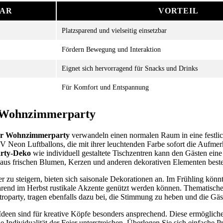
IAR
VORTEIL
Platzsparend und vielseitig einsetzbar
Fördern Bewegung und Interaktion
Eignet sich hervorragend für Snacks und Drinks
Für Komfort und Entspannung
 Wohnzimmerparty
ür Wohnzimmerparty
verwandeln einen normalen Raum in eine festli
V Neon Luftballons, die mit ihrer leuchtenden Farbe sofort die Aufmer
arty-Deko
wie individuell gestaltete Tischzentren kann den Gästen eine
 aus frischen Blumen, Kerzen und anderen dekorativen Elementen best
er zu steigern, bieten sich saisonale Dekorationen an. Im Frühling könnt
end im Herbst rustikale Akzente genützt werden können. Thematische
roparty, tragen ebenfalls dazu bei, die Stimmung zu heben und die Gäst
deen sind für kreative Köpfe besonders ansprechend. Diese ermögliche
e Individualität der Feier unterstreichen. Überlegen Sie sich einfache P