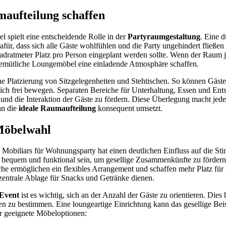
maufteilung schaffen
 spielt eine entscheidende Rolle in der
Partyraumgestaltung
. Eine 
afür, dass sich alle Gäste wohlfühlen und die Party ungehindert fließen
adratmeter Platz pro Person eingeplant werden sollte. Wenn der Raum j
emütliche Loungemöbel eine einladende Atmosphäre schaffen.
sche Platzierung von Sitzgelegenheiten und Stehtischen. So können Gäste 
h frei bewegen. Separaten Bereiche für Unterhaltung, Essen und Ent
und die Interaktion der Gäste zu fördern. Diese Überlegung macht jede
an die
ideale Raumaufteilung
konsequent umsetzt.
Möbelwahl
 Mobiliars für Wohnungsparty hat einen deutlichen Einfluss auf die 
en bequem und funktional sein, um gesellige Zusammenkünfte zu förder
che ermöglichen ein flexibles Arrangement und schaffen mehr Platz fü
zentrale Ablage für Snacks und Getränke dienen.
Event
ist es wichtig, sich an der Anzahl der Gäste zu orientieren. Dies h
hen zu bestimmen. Eine loungeartige Einrichtung kann das gesellige Be
r geeignete Möbeloptionen: