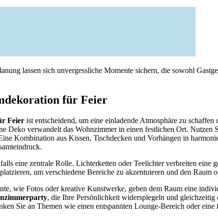
lanung lassen sich unvergessliche Momente sichern, die sowohl Gastge
dekoration für Feier
r Feier
ist entscheidend, um eine einladende Atmosphäre zu schaffen 
ene Deko verwandelt das Wohnzimmer in einen festlichen Ort. Nutzen S
ine Kombination aus Kissen, Tischdecken und Vorhängen in harmonie
samteindruck.
falls eine zentrale Rolle. Lichterketten oder Teelichter verbreiten ein
 platzieren, um verschiedene Bereiche zu akzentuieren und den Raum o
te, wie Fotos oder kreative Kunstwerke, geben dem Raum eine individ
hnzimmerparty
, die Ihre Persönlichkeit widerspiegeln und gleichzeitig
en Sie an Themen wie einen entspannten Lounge-Bereich oder eine fe