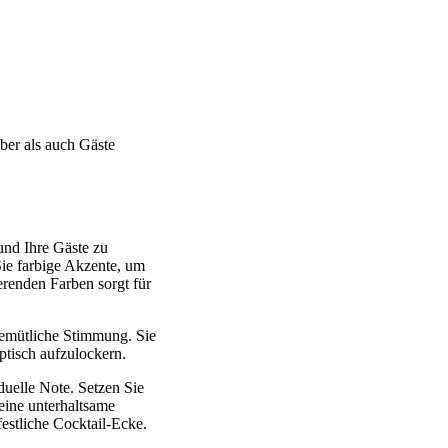
ber als auch Gäste
und Ihre Gäste zu
ie farbige Akzente, um
renden Farben sorgt für
e gemütliche Stimmung. Sie
ptisch aufzulockern.
uelle Note. Setzen Sie
 eine unterhaltsame
stliche Cocktail-Ecke.