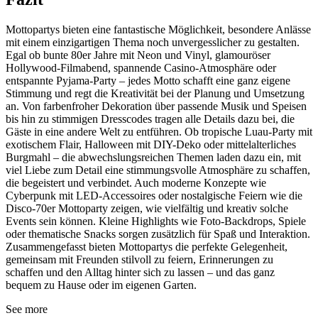
Mottopartys bieten eine fantastische Möglichkeit, besondere Anlässe
mit einem einzigartigen Thema noch unvergesslicher zu gestalten.
Egal ob bunte 80er Jahre mit Neon und Vinyl, glamouröser
Hollywood-Filmabend, spannende Casino-Atmosphäre oder
entspannte Pyjama-Party – jedes Motto schafft eine ganz eigene
Stimmung und regt die Kreativität bei der Planung und Umsetzung
an. Von farbenfroher Dekoration über passende Musik und Speisen
bis hin zu stimmigen Dresscodes tragen alle Details dazu bei, die
Gäste in eine andere Welt zu entführen. Ob tropische Luau-Party mit
exotischem Flair, Halloween mit DIY-Deko oder mittelalterliches
Burgmahl – die abwechslungsreichen Themen laden dazu ein, mit
viel Liebe zum Detail eine stimmungsvolle Atmosphäre zu schaffen,
die begeistert und verbindet. Auch moderne Konzepte wie
Cyberpunk mit LED-Accessoires oder nostalgische Feiern wie die
Disco-70er Mottoparty zeigen, wie vielfältig und kreativ solche
Events sein können. Kleine Highlights wie Foto-Backdrops, Spiele
oder thematische Snacks sorgen zusätzlich für Spaß und Interaktion.
Zusammengefasst bieten Mottopartys die perfekte Gelegenheit,
gemeinsam mit Freunden stilvoll zu feiern, Erinnerungen zu
schaffen und den Alltag hinter sich zu lassen – und das ganz
bequem zu Hause oder im eigenen Garten.
See more