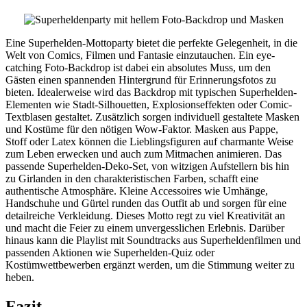
Eine Superhelden-Mottoparty bietet die perfekte Gelegenheit, in die
Welt von Comics, Filmen und Fantasie einzutauchen. Ein eye-
catching Foto-Backdrop ist dabei ein absolutes Muss, um den
Gästen einen spannenden Hintergrund für Erinnerungsfotos zu
bieten. Idealerweise wird das Backdrop mit typischen Superhelden-
Elementen wie Stadt-Silhouetten, Explosionseffekten oder Comic-
Textblasen gestaltet. Zusätzlich sorgen individuell gestaltete Masken
und Kostüme für den nötigen Wow-Faktor. Masken aus Pappe,
Stoff oder Latex können die Lieblingsfiguren auf charmante Weise
zum Leben erwecken und auch zum Mitmachen animieren. Das
passende Superhelden-Deko-Set, von witzigen Aufstellern bis hin
zu Girlanden in den charakteristischen Farben, schafft eine
authentische Atmosphäre. Kleine Accessoires wie Umhänge,
Handschuhe und Gürtel runden das Outfit ab und sorgen für eine
detailreiche Verkleidung. Dieses Motto regt zu viel Kreativität an
und macht die Feier zu einem unvergesslichen Erlebnis. Darüber
hinaus kann die Playlist mit Soundtracks aus Superheldenfilmen und
passenden Aktionen wie Superhelden-Quiz oder
Kostümwettbewerben ergänzt werden, um die Stimmung weiter zu
heben.
Fazit