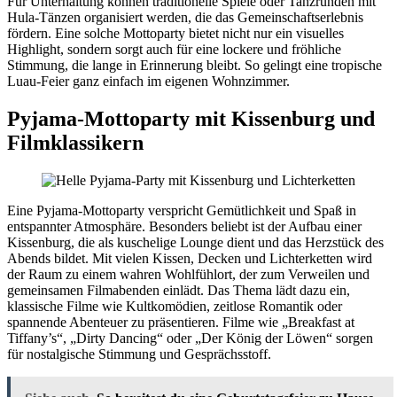
Für Unterhaltung können traditionelle Spiele oder Tanzrunden mit
Hula-Tänzen organisiert werden, die das Gemeinschaftserlebnis
fördern. Eine solche Mottoparty bietet nicht nur ein visuelles
Highlight, sondern sorgt auch für eine lockere und fröhliche
Stimmung, die lange in Erinnerung bleibt. So gelingt eine tropische
Luau-Feier ganz einfach im eigenen Wohnzimmer.
Pyjama-Mottoparty mit Kissenburg und
Filmklassikern
Eine Pyjama-Mottoparty verspricht Gemütlichkeit und Spaß in
entspannter Atmosphäre. Besonders beliebt ist der Aufbau einer
Kissenburg, die als kuschelige Lounge dient und das Herzstück des
Abends bildet. Mit vielen Kissen, Decken und Lichterketten wird
der Raum zu einem wahren Wohlfühlort, der zum Verweilen und
gemeinsamen Filmabenden einlädt. Das Thema lädt dazu ein,
klassische Filme wie Kultkomödien, zeitlose Romantik oder
spannende Abenteuer zu präsentieren. Filme wie „Breakfast at
Tiffany’s“, „Dirty Dancing“ oder „Der König der Löwen“ sorgen
für nostalgische Stimmung und Gesprächsstoff.