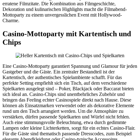
erratene Filmzitate. Die Kombination aus Filmgeschichte,
Dekoration und kulinarischen Highlights macht die Filmabend-
Mottoparty zu einem unvergesslichen Event mit Hollywood-
Charme.
Casino-Mottoparty mit Kartentisch und
Chips
Eine Casino-Mottoparty garantiert Spannung und Glamour für jeden
Gastgeber und die Gäste. Ein zentraler Bestandteil ist der
Kartentisch, der authentisches Spielambiente schafft. Für das
perfekte Setting empfiehlt sich ein Tisch, auf dem verschiedene
Spielkarten ausgelegt sind – Poker, Blackjack oder Baccarat bieten
sich ideal an. Casino-Chips sind unentbehrliches Zubehör und
bringen das Feeling echter Casinospiele direkt nach Hause. Diese
können als Einsatzmarken verwendet oder als dekorative Elemente
rund um den Tisch arrangiert werden. Um die Atmosphäre zu
verstärken, dürfen passende Spielkarten und Würfel nicht fehlen.
Auch eine stimmungsvolle Beleuchtung, etwa durch gedimmte
Lampen oder kleine Lichterketten, sorgt für ein echtes Casino-Flair.
Für die Gäste sind thematisch passende Dresscodes, zum Beispiel
elegante Abendkleidung oder Casino-typische Accessoires,