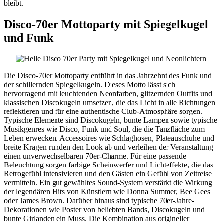
bleibt.
Disco-70er Mottoparty mit Spiegelkugel
und Funk
Die Disco-70er Mottoparty entführt in das Jahrzehnt des Funk und
der schillernden Spiegelkugeln. Dieses Motto lässt sich
hervorragend mit leuchtenden Neonfarben, glitzernden Outfits und
klassischen Discokugeln umsetzen, die das Licht in alle Richtungen
reflektieren und für eine authentische Club-Atmosphäre sorgen.
Typische Elemente sind Discokugeln, bunte Lampen sowie typische
Musikgenres wie Disco, Funk und Soul, die die Tanzfläche zum
Leben erwecken. Accessoires wie Schlaghosen, Plateauschuhe und
breite Kragen runden den Look ab und verleihen der Veranstaltung
einen unverwechselbaren 70er-Charme. Für eine passende
Beleuchtung sorgen farbige Scheinwerfer und Lichteffekte, die das
Retrogefühl intensivieren und den Gästen ein Gefühl von Zeitreise
vermitteln. Ein gut gewähltes Sound-System verstärkt die Wirkung
der legendären Hits von Künstlern wie Donna Summer, Bee Gees
oder James Brown. Darüber hinaus sind typische 70er-Jahre-
Dekorationen wie Poster von beliebten Bands, Discokugeln und
bunte Girlanden ein Muss. Die Kombination aus origineller