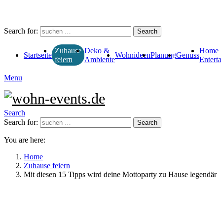
Search for:
Search
Deko &
Home
Zuhause
Startseite
Wohnideen
Planung
Genuss
Ambiente
Entert
feiern
Menu
Search
Search for:
Search
You are here:
Home
Zuhause feiern
Mit diesen 15 Tipps wird deine Mottoparty zu Hause legendär