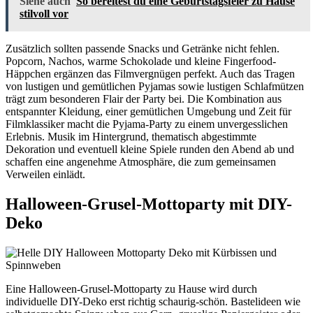
Siehe auch
So bereitest du eine Geburtstagsfeier zu Hause
stilvoll vor
Zusätzlich sollten passende Snacks und Getränke nicht fehlen.
Popcorn, Nachos, warme Schokolade und kleine Fingerfood-
Häppchen ergänzen das Filmvergnügen perfekt. Auch das Tragen
von lustigen und gemütlichen Pyjamas sowie lustigen Schlafmützen
trägt zum besonderen Flair der Party bei. Die Kombination aus
entspannter Kleidung, einer gemütlichen Umgebung und Zeit für
Filmklassiker macht die Pyjama-Party zu einem unvergesslichen
Erlebnis. Musik im Hintergrund, thematisch abgestimmte
Dekoration und eventuell kleine Spiele runden den Abend ab und
schaffen eine angenehme Atmosphäre, die zum gemeinsamen
Verweilen einlädt.
Halloween-Grusel-Mottoparty mit DIY-
Deko
Eine Halloween-Grusel-Mottoparty zu Hause wird durch
individuelle DIY-Deko erst richtig schaurig-schön. Bastelideen wie