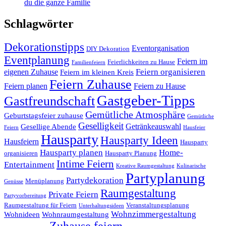
du die ganze Familie
Schlagwörter
Dekorationstipps
Eventorganisation
DIY Dekoration
Eventplanung
Feiern im
Feierlichkeiten zu Hause
Familienfeiern
Feiern organisieren
eigenen Zuhause
Feiern im kleinen Kreis
Feiern Zuhause
Feiern planen
Feiern zu Hause
Gastgeber-Tipps
Gastfreundschaft
Gemütliche Atmosphäre
Geburtstagsfeier zuhause
Gemütliche
Geselligkeit
Getränkeauswahl
Gesellige Abende
Feiern
Hausfeier
Hausparty
Hausparty Ideen
Hausfeiern
Hausparty
Hausparty planen
Home-
organisieren
Hausparty Planung
Intime Feiern
Entertainment
Kreative Raumgestaltung
Kulinarische
Partyplanung
Partydekoration
Menüplanung
Genüsse
Raumgestaltung
Private Feiern
Partyvorbereitung
Raumgestaltung für Feiern
Veranstaltungsplanung
Unterhaltungsideen
Wohnzimmergestaltung
Wohnideen
Wohnraumgestaltung