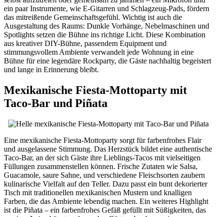
ein paar Instrumente, wie E-Gitarren und Schlagzeug-Pads, fördern
das mitreißende Gemeinschaftsgefühl. Wichtig ist auch die
Ausgestaltung des Raums: Dunkle Vorhänge, Nebelmaschinen und
Spotlights setzen die Bühne ins richtige Licht. Diese Kombination
aus kreativer DIY-Bühne, passendem Equipment und
stimmungsvollem Ambiente verwandelt jede Wohnung in eine
Bühne für eine legendäre Rockparty, die Gäste nachhaltig begeistert
und lange in Erinnerung bleibt.
Mexikanische Fiesta-Mottoparty mit
Taco-Bar und Piñata
Eine mexikanische Fiesta-Mottoparty sorgt für farbenfrohes Flair
und ausgelassene Stimmung. Das Herzstück bildet eine authentische
Taco-Bar, an der sich Gäste ihre Lieblings-Tacos mit vielseitigen
Füllungen zusammenstellen können. Frische Zutaten wie Salsa,
Guacamole, saure Sahne, und verschiedene Fleischsorten zaubern
kulinarische Vielfalt auf den Teller. Dazu passt ein bunt dekorierter
Tisch mit traditionellen mexikanischen Mustern und knalligen
Farben, die das Ambiente lebendig machen. Ein weiteres Highlight
ist die Piñata – ein farbenfrohes Gefäß gefüllt mit Süßigkeiten, das