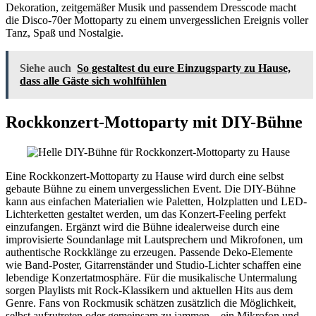
Dekoration, zeitgemäßer Musik und passendem Dresscode macht
die Disco-70er Mottoparty zu einem unvergesslichen Ereignis voller
Tanz, Spaß und Nostalgie.
Siehe auch
So gestaltest du eure Einzugsparty zu Hause,
dass alle Gäste sich wohlfühlen
Rockkonzert-Mottoparty mit DIY-Bühne
Eine Rockkonzert-Mottoparty zu Hause wird durch eine selbst
gebaute Bühne zu einem unvergesslichen Event. Die DIY-Bühne
kann aus einfachen Materialien wie Paletten, Holzplatten und LED-
Lichterketten gestaltet werden, um das Konzert-Feeling perfekt
einzufangen. Ergänzt wird die Bühne idealerweise durch eine
improvisierte Soundanlage mit Lautsprechern und Mikrofonen, um
authentische Rockklänge zu erzeugen. Passende Deko-Elemente
wie Band-Poster, Gitarrenständer und Studio-Lichter schaffen eine
lebendige Konzertatmosphäre. Für die musikalische Untermalung
sorgen Playlists mit Rock-Klassikern und aktuellen Hits aus dem
Genre. Fans von Rockmusik schätzen zusätzlich die Möglichkeit,
selbst aufzutreten oder gemeinsam zu jammen – ein Mikrofon und