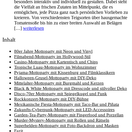
besonders interaktiv und individuell zu gestalten. Dabei steht
die Vielfalt an frischen Zutaten im Mittelpunkt, die es
ermöglichen, jede Pizza ganz nach persönlichen Vorlieben zu
kreieren. Von verschiedensten Teigsorten über hausgemachte
Tomatensoße bis hin zu einer breiten Auswahl an Belägen
[…]
weiterlesen
Inhalt
80er Jahre Mottoparty mit Neon und Vinyl
Filmabend-Mottoparty im Hollywood-Stil
Casino-Mottoparty mit Kartentisch und Chips
Tropische Luau-Mottoparty im Wohnzimmer
Pyjama-Mottoparty mit Kissenburg und Filmklassikern
Halloween-Grusel-Mottoparty mit DIY-Deko
Mittelalter-Mottoparty mit Burgmahl und Kerzen
Black & White Mottoparty mit Dresscode und stilvoller Deko
Disco-70er Mottoparty mit Spiegelkugel und Funk
Rockkonzert-Mottoparty mit DIY-Bühne
Mexikanische Fiesta-Mottoparty mit Taco-Bar und Piñata
Zukunfts-Cyberpunk-Mottoparty mit LED-Accessoires
Garden-Tea-Party-Mottoparty mit Fingerfood und Porzellan
Murder-Mystery-Mottoparty mit Rollen und Rätseln
Superhelden-Mottoparty mit Foto-Backdrop und Masken
Fazit