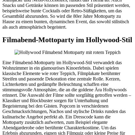
Snacks und Getränke können im passenden Stil präsentiert werden,
beispielsweise bunte Cocktails oder Retro-Süßigkeiten, um das
Gesamtbild abzurunden. So wird die 80er Jahre Mottoparty zu
Hause zu einem bunten, dynamischen Event, das sowohl stilistisch
als auch atmosphärisch begeistert.
Filmabend-Mottoparty im Hollywood-Stil
Eine Filmabend-Mottoparty im Hollywood-Stil verwandelt das
Wohnzimmer in ein glamouröses Kinoerlebnis. Dabei spielen
klassische Elemente wie roter Teppich, Filmplakate berühmter
Streifen und passende Dekoration eine zentrale Rolle. Kerzen,
Lichterketten und gedämpfte Beleuchtung schaffen eine
stimmungsvolle Atmosphäre, die an die goldene Ära Hollywoods
erinnert. Die Auswahl der Filme sollte sorgfältig getroffen werden –
Klassiker und Blockbuster sorgen für Unterhaltung und
Begeisterung bei den Gästen. Popcorn in verschiedenen
Geschmacksrichtungen, Nachos und stylische Drinks runden das
kulinarische Angebot perfekt ab. Ein Dresscode kann die
Mottoparty zusätzlich aufwerten, zum Beispiel elegante
Abendgarderobe oder berühmte Charakterkostüme. Um das
Erlebnis abzurunden, eignen sich Filmquiz oder kleine Preise für