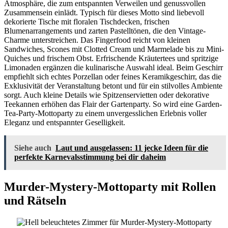
Atmosphäre, die zum entspannten Verweilen und genussvollen
Zusammensein einlädt. Typisch für dieses Motto sind liebevoll
dekorierte Tische mit floralen Tischdecken, frischen
Blumenarrangements und zarten Pastelltönen, die den Vintage-
Charme unterstreichen. Das Fingerfood reicht von kleinen
Sandwiches, Scones mit Clotted Cream und Marmelade bis zu Mini-
Quiches und frischem Obst. Erfrischende Kräutertees und spritzige
Limonaden ergänzen die kulinarische Auswahl ideal. Beim Geschirr
empfiehlt sich echtes Porzellan oder feines Keramikgeschirr, das die
Exklusivität der Veranstaltung betont und für ein stilvolles Ambiente
sorgt. Auch kleine Details wie Spitzenservietten oder dekorative
Teekannen erhöhen das Flair der Gartenparty. So wird eine Garden-
Tea-Party-Mottoparty zu einem unvergesslichen Erlebnis voller
Eleganz und entspannter Geselligkeit.
Siehe auch
Laut und ausgelassen: 11 jecke Ideen für die
perfekte Karnevalsstimmung bei dir daheim
Murder-Mystery-Mottoparty mit Rollen
und Rätseln