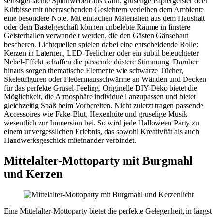
selbstgemachte Spinnweben aus Garn, gruselige Papiergeister oder
Kürbisse mit überraschenden Gesichtern verleihen dem Ambiente
eine besondere Note. Mit einfachen Materialien aus dem Haushalt
oder dem Bastelgeschäft können unbelebte Räume in finstere
Geisterhallen verwandelt werden, die den Gästen Gänsehaut
bescheren. Lichtquellen spielen dabei eine entscheidende Rolle:
Kerzen in Laternen, LED-Teelichter oder ein subtil beleuchteter
Nebel-Effekt schaffen die passende düstere Stimmung. Darüber
hinaus sorgen thematische Elemente wie schwarze Tücher,
Skelettfiguren oder Fledermausschwärme an Wänden und Decken
für das perfekte Grusel-Feeling. Originelle DIY-Deko bietet die
Möglichkeit, die Atmosphäre individuell anzupassen und bietet
gleichzeitig Spaß beim Vorbereiten. Nicht zuletzt tragen passende
Accessoires wie Fake-Blut, Hexenhüte und gruselige Musik
wesentlich zur Immersion bei. So wird jede Halloween-Party zu
einem unvergesslichen Erlebnis, das sowohl Kreativität als auch
Handwerksgeschick miteinander verbindet.
Mittelalter-Mottoparty mit Burgmahl
und Kerzen
Eine Mittelalter-Mottoparty bietet die perfekte Gelegenheit, in längst