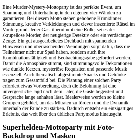
Eine Murder-Mystery-Mottoparty ist das perfekte Event, um
Spannung und Unterhaltung in den eigenen vier Wänden zu
garantieren. Bei diesem Motto stehen gehobene Krimidinner-
Stimmung, kreative Verkleidungen und clever inszenierte Rätsel im
Vordergrund. Jeder Gast übernimmt eine Rolle, sei es der
skrupellose Mörder, der neugierige Detektiv oder ein verdächtiger
Zeuge. Ein gut ausgearbeitetes Drehbuch mit spannenden
Hinweisen und überraschenden Wendungen sorgt dafür, dass die
Teilnehmer nicht nur Spaß haben, sondern auch ihre
Kombinationsfähigkeit und Beobachtungsgabe gefordert werden.
Damit die Atmosphäre stimmt, sind stimmungsvolle Dekorationen
wie dunkle Kerzen, mysteriöse Requisiten und passende Musik
essenziell. Auch thematisch abgestimmte Snacks und Getränke
tragen zum Gesamtbild bei. Die Planung einer solchen Party
erfordert etwas Vorbereitung, doch die Belohnung ist eine
unvergessliche Jagd nach dem Täter, die Gäste begeistert und
Gespräche lange anhalten lässt. Idealerweise werden so kleine
Gruppen gebildet, um das Mitraten zu fördern und die Dynamik
innerhalb der Runde zu stärken. Dadurch entsteht ein einzigartiges
Erlebnis, das weit über den üblichen Partymodus hinausgeht.
Superhelden-Mottoparty mit Foto-
Backdrop und Masken