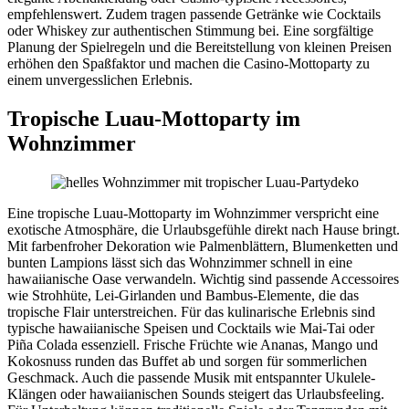
empfehlenswert. Zudem tragen passende Getränke wie Cocktails
oder Whiskey zur authentischen Stimmung bei. Eine sorgfältige
Planung der Spielregeln und die Bereitstellung von kleinen Preisen
erhöhen den Spaßfaktor und machen die Casino-Mottoparty zu
einem unvergesslichen Erlebnis.
Tropische Luau-Mottoparty im
Wohnzimmer
Eine tropische Luau-Mottoparty im Wohnzimmer verspricht eine
exotische Atmosphäre, die Urlaubsgefühle direkt nach Hause bringt.
Mit farbenfroher Dekoration wie Palmenblättern, Blumenketten und
bunten Lampions lässt sich das Wohnzimmer schnell in eine
hawaiianische Oase verwandeln. Wichtig sind passende Accessoires
wie Strohhüte, Lei-Girlanden und Bambus-Elemente, die das
tropische Flair unterstreichen. Für das kulinarische Erlebnis sind
typische hawaiianische Speisen und Cocktails wie Mai-Tai oder
Piña Colada essenziell. Frische Früchte wie Ananas, Mango und
Kokosnuss runden das Buffet ab und sorgen für sommerlichen
Geschmack. Auch die passende Musik mit entspannter Ukulele-
Klängen oder hawaiianischen Sounds steigert das Urlaubsfeeling.