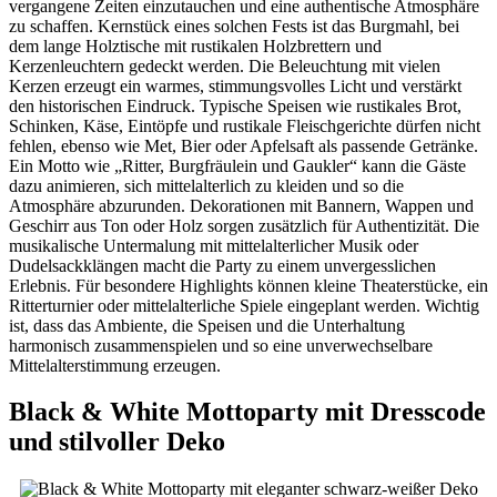
vergangene Zeiten einzutauchen und eine authentische Atmosphäre
zu schaffen. Kernstück eines solchen Fests ist das Burgmahl, bei
dem lange Holztische mit rustikalen Holzbrettern und
Kerzenleuchtern gedeckt werden. Die Beleuchtung mit vielen
Kerzen erzeugt ein warmes, stimmungsvolles Licht und verstärkt
den historischen Eindruck. Typische Speisen wie rustikales Brot,
Schinken, Käse, Eintöpfe und rustikale Fleischgerichte dürfen nicht
fehlen, ebenso wie Met, Bier oder Apfelsaft als passende Getränke.
Ein Motto wie „Ritter, Burgfräulein und Gaukler“ kann die Gäste
dazu animieren, sich mittelalterlich zu kleiden und so die
Atmosphäre abzurunden. Dekorationen mit Bannern, Wappen und
Geschirr aus Ton oder Holz sorgen zusätzlich für Authentizität. Die
musikalische Untermalung mit mittelalterlicher Musik oder
Dudelsackklängen macht die Party zu einem unvergesslichen
Erlebnis. Für besondere Highlights können kleine Theaterstücke, ein
Ritterturnier oder mittelalterliche Spiele eingeplant werden. Wichtig
ist, dass das Ambiente, die Speisen und die Unterhaltung
harmonisch zusammenspielen und so eine unverwechselbare
Mittelalterstimmung erzeugen.
Black & White Mottoparty mit Dresscode
und stilvoller Deko