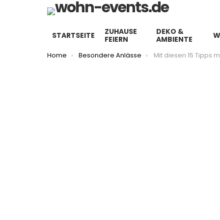
ZUHAUSE
DEKO &
STARTSEITE
W
FEIERN
AMBIENTE
You are here:
Home
Besondere Anlässe
Mit diesen 15 Tipps machst du die Ostereiersuch