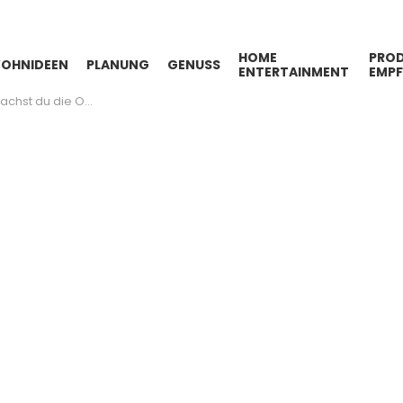
HOME
PROD
OHNIDEEN
PLANUNG
GENUSS
ENTERTAINMENT
EMP
e zuhause spannender als je zuvor