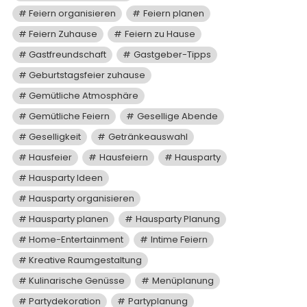
Feiern organisieren
Feiern planen
Feiern Zuhause
Feiern zu Hause
Gastfreundschaft
Gastgeber-Tipps
Geburtstagsfeier zuhause
Gemütliche Atmosphäre
Gemütliche Feiern
Gesellige Abende
Geselligkeit
Getränkeauswahl
Hausfeier
Hausfeiern
Hausparty
Hausparty Ideen
Hausparty organisieren
Hausparty planen
Hausparty Planung
Home-Entertainment
Intime Feiern
Kreative Raumgestaltung
Kulinarische Genüsse
Menüplanung
Partydekoration
Partyplanung