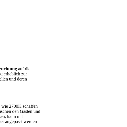
leuchtung
auf die
t erheblich zur
ellen und deren
n wie 2700K schaffen
wischen den Gästen und
sen, kann mit
r angepasst werden