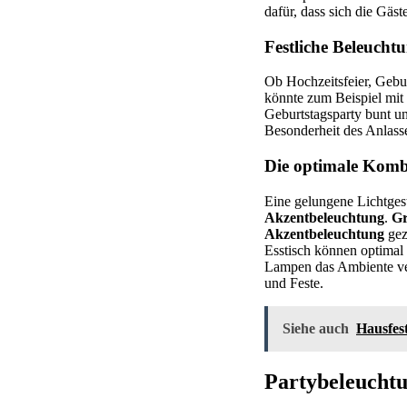
dafür, dass sich die Gäs
Festliche Beleucht
Ob Hochzeitsfeier, Gebur
könnte zum Beispiel mit
Geburtstagsparty bunt un
Besonderheit des Anlasse
Die optimale Komb
Eine gelungene Lichtges
Akzentbeleuchtung
.
Gr
Akzentbeleuchtung
gez
Esstisch können optimal
Lampen das Ambiente ver
und Feste.
Siehe auch
Hausfes
Partybeleucht