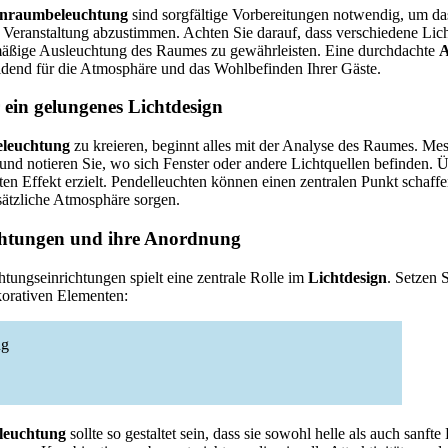
nraumbeleuchtung
sind sorgfältige Vorbereitungen notwendig, um d
r Veranstaltung abzustimmen. Achten Sie darauf, dass verschiedene Lich
mäßige Ausleuchtung des Raumes zu gewährleisten. Eine durchdachte
A
eidend für die Atmosphäre und das Wohlbefinden Ihrer Gäste.
 ein gelungenes Lichtdesign
eleuchtung
zu kreieren, beginnt alles mit der Analyse des Raumes. Me
nd notieren Sie, wo sich Fenster oder andere Lichtquellen befinden. Ü
en Effekt erzielt. Pendelleuchten können einen zentralen Punkt schaf
sätzliche Atmosphäre sorgen.
chtungen und ihre Anordnung
tungseinrichtungen spielt eine zentrale Rolle im
Lichtdesign
. Setzen 
korativen Elementen:
ng
leuchtung
sollte so gestaltet sein, dass sie sowohl helle als auch sanfte