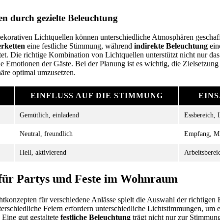
n durch gezielte Beleuchtung
ekorativen Lichtquellen können unterschiedliche Atmosphären gescha
erketten
eine festliche Stimmung, während
indirekte Beleuchtung
ein
t. Die richtige Kombination von Lichtquellen unterstützt nicht nur das 
ie Emotionen der Gäste. Bei der Planung ist es wichtig, die Zielsetzun
äre optimal umzusetzen.
EINFLUSS AUF DIE STIMMUNG
EIN
Gemütlich, einladend
Essbereich,
Neutral, freundlich
Empfang, Mi
Hell, aktivierend
Arbeitsberei
 für Partys und Feste im Wohnraum
tkonzepten für verschiedene Anlässe spielt die Auswahl der richtigen
erschiedliche Feiern erfordern unterschiedliche Lichtstimmungen, um 
Eine gut gestaltete
festliche Beleuchtung
trägt nicht nur zur Stimmung