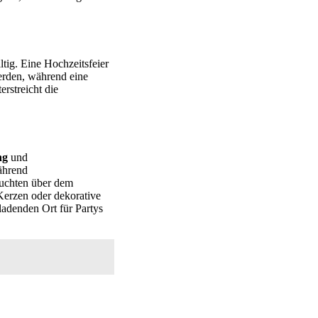
tig. Eine Hochzeitsfeier
erden, während eine
rstreicht die
ng
und
während
euchten über dem
Kerzen oder dekorative
adenden Ort für Partys