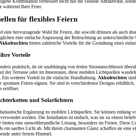
gene Kombination verbessert nicht nur die visuelle Attraktivität, sonde
 während Ihrer Feier.
llen für flexibles Feiern
d eine hervorragende Wahl für Feiern, die sowohl drinnen als auch drau
glichen eine einfache Anpassung der Beleuchtung an unterschiedlic
Akkuleuchten
bieten zahlreiche Vorteile für die Gestaltung eines ein
hre Vorteile
nders praktisch, da sie unabhängig von festen Stromanschlüssen überall
f der Terrasse oder im Innenraum, diese mobilen Lichtquellen wandeln
 Ein weiterer Vorteil ist die einfache Handhabung.
Akkuleuchten
sind 
r spontane Feiern eignen. Sie sind in verschiedenen Designs erhältlich, 
 eröffnet.
hterketten und Solarlichtern
 fantastische Ergänzung zu mobilen Lichtquellen. Sie können entlang
 verwendet werden. Die Installation ist einfach, was sie zu einem belieb
r
bieten eine umweltfreundliche Lösung, besonders im Freien. Diese Li
s ein sanftes Licht ab. Mit ihrem charmanten Glanz schaffen sie eine
Abende unter freiem Himmel.