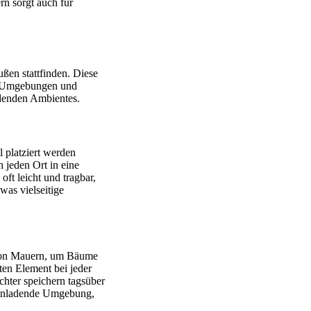
rn sorgt auch für
ßen stattfinden. Diese
he Umgebungen und
ladenden Ambientes.
 platziert werden
 jeden Ort in eine
oft leicht und tragbar,
was vielseitige
 von Mauern, um Bäume
ten Element bei jeder
chter speichern tagsüber
 einladende Umgebung,