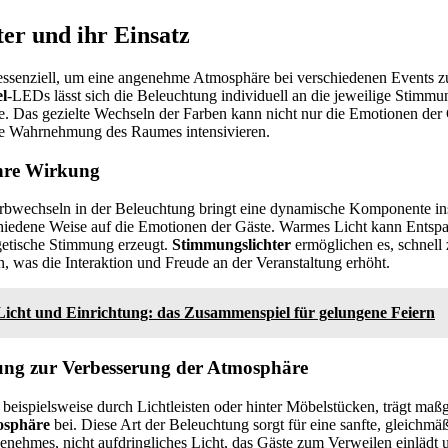
er und ihr Einsatz
essenziell, um eine angenehme Atmosphäre bei verschiedenen Events z
l
-LEDs lässt sich die Beleuchtung individuell an die jeweilige Stimmu
e. Das gezielte Wechseln der Farben kann nicht nur die Emotionen der
te Wahrnehmung des Raumes intensivieren.
hre Wirkung
wechseln in der Beleuchtung bringt eine dynamische Komponente ins 
hiedene Weise auf die Emotionen der Gäste. Warmes Licht kann Entsp
rgetische Stimmung erzeugt.
Stimmungslichter
ermöglichen es, schnell
n, was die Interaktion und Freude an der Veranstaltung erhöht.
Licht und Einrichtung: das Zusammenspiel für gelungene Feiern
tung zur Verbesserung der Atmosphäre
, beispielsweise durch Lichtleisten oder hinter Möbelstücken, trägt maß
osphäre
bei. Diese Art der Beleuchtung sorgt für eine sanfte, gleichmäß
enehmes, nicht aufdringliches Licht, das Gäste zum Verweilen einlädt u