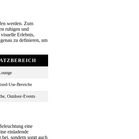
ffen werden. Zum
en ruhigen und
visuelle Erlebnis,
g genau zu definieren, um
SATZBEREICH
 Lounge
xed-Use-Bereiche
che, Outdoor-Events
 Beleuchtung eine
eine einladende
 bei, sondern sorgt auch