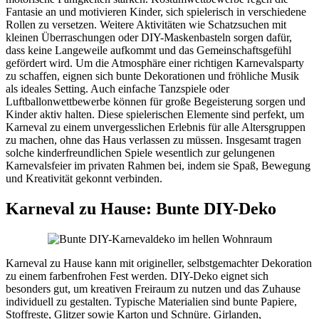
Fantasie an und motivieren Kinder, sich spielerisch in verschiedene
Rollen zu versetzen. Weitere Aktivitäten wie Schatzsuchen mit
kleinen Überraschungen oder DIY-Maskenbasteln sorgen dafür,
dass keine Langeweile aufkommt und das Gemeinschaftsgefühl
gefördert wird. Um die Atmosphäre einer richtigen Karnevalsparty
zu schaffen, eignen sich bunte Dekorationen und fröhliche Musik
als ideales Setting. Auch einfache Tanzspiele oder
Luftballonwettbewerbe können für große Begeisterung sorgen und
Kinder aktiv halten. Diese spielerischen Elemente sind perfekt, um
Karneval zu einem unvergesslichen Erlebnis für alle Altersgruppen
zu machen, ohne das Haus verlassen zu müssen. Insgesamt tragen
solche kinderfreundlichen Spiele wesentlich zur gelungenen
Karnevalsfeier im privaten Rahmen bei, indem sie Spaß, Bewegung
und Kreativität gekonnt verbinden.
Karneval zu Hause: Bunte DIY-Deko
Karneval zu Hause kann mit origineller, selbstgemachter Dekoration
zu einem farbenfrohen Fest werden. DIY-Deko eignet sich
besonders gut, um kreativen Freiraum zu nutzen und das Zuhause
individuell zu gestalten. Typische Materialien sind bunte Papiere,
Stoffreste, Glitzer sowie Karton und Schnüre. Girlanden,