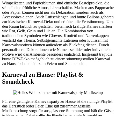
Wimpelketten und Papierblumen sind einfache Bastelprojekte, die
schnell eine fröhliche Atmosphäre schaffen. Masken aus Pappmaché
oder Papier können nicht nur als Dekoration, sondern auch als
Accessoires dienen. Auch Luftschlangen und bunte Ballons gehören
zur klassischen Karneval-Deko und erhöhen die Feststimmung. Um
den Raum farblich zu gestalten, bieten sich kräftige Karnevalfarben
wie Rot, Gelb, Grün und Lila an. Die Kombination von
traditionellen Symbolen wie Clowns, Konfetti und Narrenkappen
verstärkt das Thema. Selbstgemachte Laternen oder Kulissen mit
Karnevalsmotiven können außerdem als Blickfang dienen. Durch
personalisierte Dekorationen wie Namensschilder oder individuelle
Motive wird das Ambiente besonders einladend. Insgesamt trägt die
bunte DIY-Deko maßgeblich zu einem stimmungsvollen Karneval
zu Hause bei und lädt zum Feiern und Staunen ein.
Karneval zu Hause: Playlist &
Soundcheck
Für eine gelungene Karnevalsparty zu Hause ist die richtige Playlist
das Herzstück jeder Feier. Eine gut zusammengestellte
Musikmischung sorgt für ausgelassene Stimmung und hält die Gäste
in Feierlaune. Dabei sollte die Playlist eine bunte Auswahl an