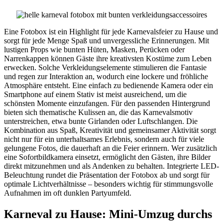
Eine Fotobox ist ein Highlight für jede Karnevalsfeier zu Hause und
sorgt für jede Menge Spaß und unvergessliche Erinnerungen. Mit
lustigen Props wie bunten Hüten, Masken, Perücken oder
Narrenkappen können Gäste ihre kreativsten Kostüme zum Leben
erwecken. Solche Verkleidungselemente stimulieren die Fantasie
und regen zur Interaktion an, wodurch eine lockere und fröhliche
Atmosphäre entsteht. Eine einfach zu bedienende Kamera oder ein
Smartphone auf einem Stativ ist meist ausreichend, um die
schönsten Momente einzufangen. Für den passenden Hintergrund
bieten sich thematische Kulissen an, die das Karnevalsmotiv
unterstreichen, etwa bunte Girlanden oder Luftschlangen. Die
Kombination aus Spaß, Kreativität und gemeinsamer Aktivität sorgt
nicht nur für ein unterhaltsames Erlebnis, sondern auch für viele
gelungene Fotos, die dauerhaft an die Feier erinnern. Wer zusätzlich
eine Sofortbildkamera einsetzt, ermöglicht den Gästen, ihre Bilder
direkt mitzunehmen und als Andenken zu behalten. Integrierte LED-
Beleuchtung rundet die Präsentation der Fotobox ab und sorgt für
optimale Lichtverhältnisse – besonders wichtig für stimmungsvolle
Aufnahmen im oft dunklen Partyumfeld.
Karneval zu Hause: Mini-Umzug durchs