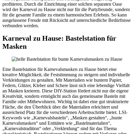
profitieren. Durch die Einrichtung einer solchen separaten Oase
wird der Karneval zu Hause nicht nur für die Partyfreunde, sondern
für die gesamte Familie zu einem harmonischen Erlebnis. So kann
ausgelassene Freude mit Rücksicht auf unterschiedliche Bedürfnisse
verbunden werden.
Karneval zu Hause: Bastelstation für
Masken
Eine Bastelstation für Karnevalsmasken zu Hause bietet eine
kreative Möglichkeit, die Feststimmung zu steigern und individuelle
Verkleidungen zu gestalten. Mit Materialien wie buntem Papier,
Federn, Glitzer, Kleber und Schere lässt sich eine lebendige Vielfalt
an Masken kreieren. Diese DIY-Station fördert nicht nur die eigene
Kreativität, sondern ermöglicht auch das gemeinsame Basteln mit
Familie oder Mitbewohnern. Wichtig ist dabei eine gut strukturierte
Fläche, die den Überblick über die Materialien erleichtert und
ausreichend Platz für die verschiedenen Arbeitsschritte bietet. LSI-
Keywords wie „Karnevalsbasteln“, „Masken gestalten“, „bunte
Karnevalsmasken“ und Entitäten wie „Bastelmaterialien“,
„Karnevalstradition“ oder „Verkleidung“ sind für das Thema
charakteristisch. Bastelstationen können zudem mit Vorlagen oder