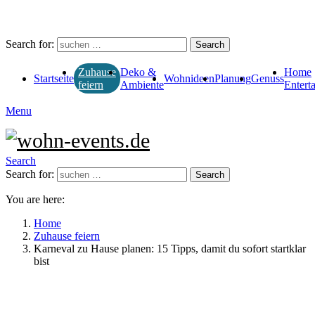
Search for:
Search
Deko &
Home
Zuhause
Startseite
Wohnideen
Planung
Genuss
Ambiente
Entert
feiern
Menu
Search
Search for:
Search
You are here:
Home
Zuhause feiern
Karneval zu Hause planen: 15 Tipps, damit du sofort startklar
bist