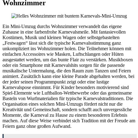
Wohnzimmer
Ein Mini-Umzug durchs Wohnzimmer verwandelt das eigene
Zuhause in eine farbenfrohe Karnevalsmeile. Mit fantasievollen
Kostümen, Musik und kleinen Wagen oder selbstgebastelten
„Festwagen“ lässt sich die typische Karnevalsstimmung ganz
unkompliziert ins Wohnzimmer holen. Die Teilnehmer können mit
einfachen Accessoires wie Masken, Luftschlangen oder Hüten
ausgestattet werden, um das bunte Flair zu verstärken. Musikboxen
oder ein Smartphone mit Karnevalshits sorgen für die passende
musikalische Untermalung, die den Raum zum Tanzen und Feiern
animiert. Zusätzlich kann eine kleine Parade abgehalten werden, bei
der jeder seinen Programmpunkt zeigt oder eine lustige
Karnevalspose einnimmt. Für Kinder besonders motivierend sind
Spiel-Elemente wie Luftballon-Wettbewerbe oder das gemeinsame
Basteln von Wurfmaterialien für typische Karnevalstraditionen. Die
Organisation eines solchen Mini-Umzugs fördert nicht nur die
Kreativität und Gemeinschaft, sondern schafft auch unvergessliche
Momente, die Karneval zu Hause zu einem besonderen Erlebnis
machen. Auf diese Weise verbindet sich Tradition mit der Freude am
Feiern ganz ohne großen Aufwand.