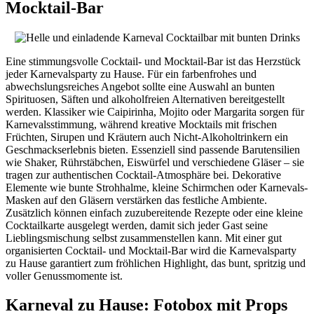
Mocktail-Bar
Eine stimmungsvolle Cocktail- und Mocktail-Bar ist das Herzstück
jeder Karnevalsparty zu Hause. Für ein farbenfrohes und
abwechslungsreiches Angebot sollte eine Auswahl an bunten
Spirituosen, Säften und alkoholfreien Alternativen bereitgestellt
werden. Klassiker wie Caipirinha, Mojito oder Margarita sorgen für
Karnevalsstimmung, während kreative Mocktails mit frischen
Früchten, Sirupen und Kräutern auch Nicht-Alkoholtrinkern ein
Geschmackserlebnis bieten. Essenziell sind passende Barutensilien
wie Shaker, Rührstäbchen, Eiswürfel und verschiedene Gläser – sie
tragen zur authentischen Cocktail-Atmosphäre bei. Dekorative
Elemente wie bunte Strohhalme, kleine Schirmchen oder Karnevals-
Masken auf den Gläsern verstärken das festliche Ambiente.
Zusätzlich können einfach zuzubereitende Rezepte oder eine kleine
Cocktailkarte ausgelegt werden, damit sich jeder Gast seine
Lieblingsmischung selbst zusammenstellen kann. Mit einer gut
organisierten Cocktail- und Mocktail-Bar wird die Karnevalsparty
zu Hause garantiert zum fröhlichen Highlight, das bunt, spritzig und
voller Genussmomente ist.
Karneval zu Hause: Fotobox mit Props