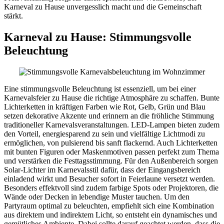
Karneval zu Hause unvergesslich macht und die Gemeinschaft
stärkt.
Karneval zu Hause: Stimmungsvolle
Beleuchtung
Eine stimmungsvolle Beleuchtung ist essenziell, um bei einer
Karnevalsfeier zu Hause die richtige Atmosphäre zu schaffen. Bunte
Lichterketten in kräftigen Farben wie Rot, Gelb, Grün und Blau
setzen dekorative Akzente und erinnern an die fröhliche Stimmung
traditioneller Karnevalsveranstaltungen. LED-Lampen bieten zudem
den Vorteil, energiesparend zu sein und vielfältige Lichtmodi zu
ermöglichen, von pulsierend bis sanft flackernd. Auch Lichterketten
mit bunten Figuren oder Maskenmotiven passen perfekt zum Thema
und verstärken die Festtagsstimmung. Für den Außenbereich sorgen
Solar-Lichter im Karnevalsstil dafür, dass der Eingangsbereich
einladend wirkt und Besucher sofort in Feierlaune versetzt werden.
Besonders effektvoll sind zudem farbige Spots oder Projektoren, die
Wände oder Decken in lebendige Muster tauchen. Um den
Partyraum optimal zu beleuchten, empfiehlt sich eine Kombination
aus direktem und indirektem Licht, so entsteht ein dynamisches und
gemütliches Ambiente. Dabei sollte darauf geachtet werden, dass die