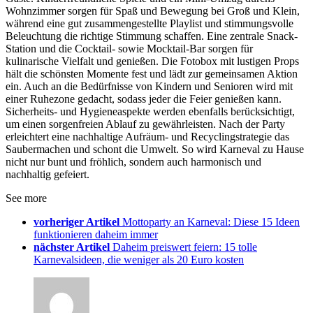
Wohnzimmer sorgen für Spaß und Bewegung bei Groß und Klein,
während eine gut zusammengestellte Playlist und stimmungsvolle
Beleuchtung die richtige Stimmung schaffen. Eine zentrale Snack-
Station und die Cocktail- sowie Mocktail-Bar sorgen für
kulinarische Vielfalt und genießen. Die Fotobox mit lustigen Props
hält die schönsten Momente fest und lädt zur gemeinsamen Aktion
ein. Auch an die Bedürfnisse von Kindern und Senioren wird mit
einer Ruhezone gedacht, sodass jeder die Feier genießen kann.
Sicherheits- und Hygieneaspekte werden ebenfalls berücksichtigt,
um einen sorgenfreien Ablauf zu gewährleisten. Nach der Party
erleichtert eine nachhaltige Aufräum- und Recyclingstrategie das
Saubermachen und schont die Umwelt. So wird Karneval zu Hause
nicht nur bunt und fröhlich, sondern auch harmonisch und
nachhaltig gefeiert.
See more
vorheriger Artikel
Mottoparty an Karneval: Diese 15 Ideen
funktionieren daheim immer
nächster Artikel
Daheim preiswert feiern: 15 tolle
Karnevalsideen, die weniger als 20 Euro kosten