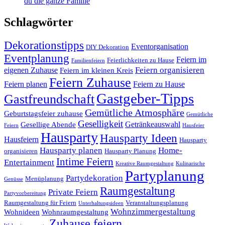
du die ganze Familie
Schlagwörter
Dekorationstipps
Eventorganisation
DIY Dekoration
Eventplanung
Feiern im
Feierlichkeiten zu Hause
Familienfeiern
Feiern organisieren
eigenen Zuhause
Feiern im kleinen Kreis
Feiern Zuhause
Feiern planen
Feiern zu Hause
Gastgeber-Tipps
Gastfreundschaft
Gemütliche Atmosphäre
Geburtstagsfeier zuhause
Gemütliche
Geselligkeit
Getränkeauswahl
Gesellige Abende
Feiern
Hausfeier
Hausparty
Hausparty Ideen
Hausfeiern
Hausparty
Hausparty planen
Home-
organisieren
Hausparty Planung
Intime Feiern
Entertainment
Kreative Raumgestaltung
Kulinarische
Partyplanung
Partydekoration
Menüplanung
Genüsse
Raumgestaltung
Private Feiern
Partyvorbereitung
Raumgestaltung für Feiern
Veranstaltungsplanung
Unterhaltungsideen
Wohnzimmergestaltung
Wohnideen
Wohnraumgestaltung
Zuhause feiern