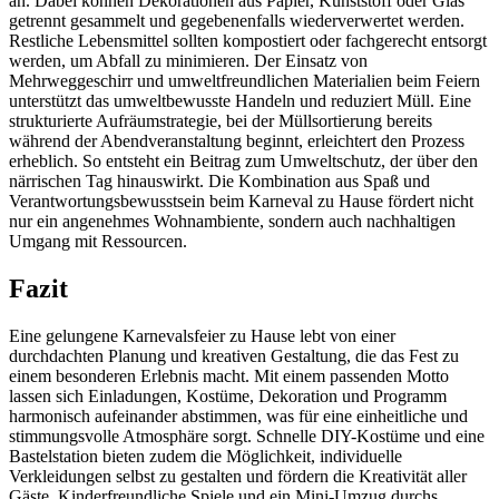
an. Dabei können Dekorationen aus Papier, Kunststoff oder Glas
getrennt gesammelt und gegebenenfalls wiederverwertet werden.
Restliche Lebensmittel sollten kompostiert oder fachgerecht entsorgt
werden, um Abfall zu minimieren. Der Einsatz von
Mehrweggeschirr und umweltfreundlichen Materialien beim Feiern
unterstützt das umweltbewusste Handeln und reduziert Müll. Eine
strukturierte Aufräumstrategie, bei der Müllsortierung bereits
während der Abendveranstaltung beginnt, erleichtert den Prozess
erheblich. So entsteht ein Beitrag zum Umweltschutz, der über den
närrischen Tag hinauswirkt. Die Kombination aus Spaß und
Verantwortungsbewusstsein beim Karneval zu Hause fördert nicht
nur ein angenehmes Wohnambiente, sondern auch nachhaltigen
Umgang mit Ressourcen.
Fazit
Eine gelungene Karnevalsfeier zu Hause lebt von einer
durchdachten Planung und kreativen Gestaltung, die das Fest zu
einem besonderen Erlebnis macht. Mit einem passenden Motto
lassen sich Einladungen, Kostüme, Dekoration und Programm
harmonisch aufeinander abstimmen, was für eine einheitliche und
stimmungsvolle Atmosphäre sorgt. Schnelle DIY-Kostüme und eine
Bastelstation bieten zudem die Möglichkeit, individuelle
Verkleidungen selbst zu gestalten und fördern die Kreativität aller
Gäste. Kinderfreundliche Spiele und ein Mini-Umzug durchs