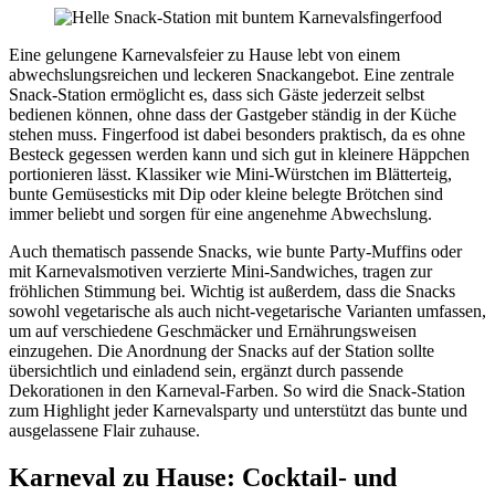
Eine gelungene Karnevalsfeier zu Hause lebt von einem
abwechslungsreichen und leckeren Snackangebot. Eine zentrale
Snack-Station ermöglicht es, dass sich Gäste jederzeit selbst
bedienen können, ohne dass der Gastgeber ständig in der Küche
stehen muss. Fingerfood ist dabei besonders praktisch, da es ohne
Besteck gegessen werden kann und sich gut in kleinere Häppchen
portionieren lässt. Klassiker wie Mini-Würstchen im Blätterteig,
bunte Gemüsesticks mit Dip oder kleine belegte Brötchen sind
immer beliebt und sorgen für eine angenehme Abwechslung.
Auch thematisch passende Snacks, wie bunte Party-Muffins oder
mit Karnevalsmotiven verzierte Mini-Sandwiches, tragen zur
fröhlichen Stimmung bei. Wichtig ist außerdem, dass die Snacks
sowohl vegetarische als auch nicht-vegetarische Varianten umfassen,
um auf verschiedene Geschmäcker und Ernährungsweisen
einzugehen. Die Anordnung der Snacks auf der Station sollte
übersichtlich und einladend sein, ergänzt durch passende
Dekorationen in den Karneval-Farben. So wird die Snack-Station
zum Highlight jeder Karnevalsparty und unterstützt das bunte und
ausgelassene Flair zuhause.
Karneval zu Hause: Cocktail- und